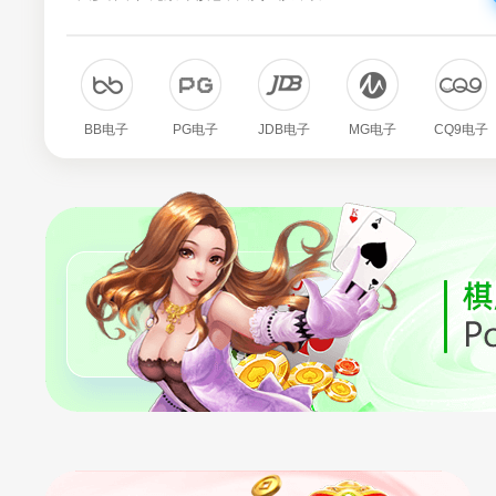
BB电子
PG电子
JDB电子
MG电子
CQ9电子