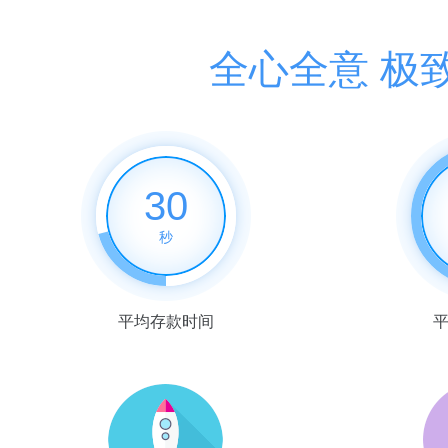
全心全意 极
30
秒
平均存款时间